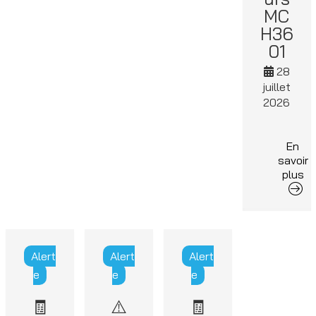
MC
H36
01
28
juillet
2026
En
savoir
plus
Alert
Alert
Alert
e
e
e
🧾
⚠️
🧾