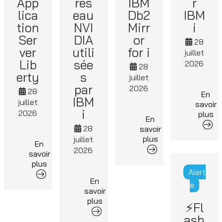
App
rés
IBM
r
lica
eau
Db2
IBM
tion
NVI
Mirr
i
Ser
DIA
or
28
ver
utili
for i
juillet
Lib
sée
2026
28
erty
s
juillet
par
2026
28
En
IBM
juillet
savoir
i
2026
plus
En
28
savoir
plus
juillet
En
2026
savoir
plus
Alert
En
e
savoir
plus
⚡Fl
ash