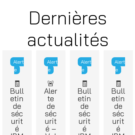
Dernières
actualités
Alert
Alert
Alert
Alert
e
e
e
e
🧾
🚨
🧾
🧾
Bull
Aler
Bull
Bull
etin
te
etin
etin
de
de
de
de
séc
séc
séc
séc
urit
urit
urit
urit
é
é –
é
é