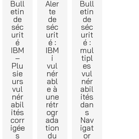
Bull
Aler
Bull
etin
te
etin
de
de
de
séc
séc
séc
urit
urit
urit
é
é :
é :
IBM
IBM
mul
–
i
tipl
Plu
vul
es
sie
nér
vul
urs
abl
nér
vul
e à
abil
nér
une
ités
abil
rétr
dan
ités
ogr
s
corr
ada
Nav
igée
tion
igat
s
du
or