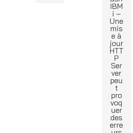
IBM
i –
Une
mis
e à
jour
HTT
P
Ser
ver
peu
t
pro
voq
uer
des
erre
urs