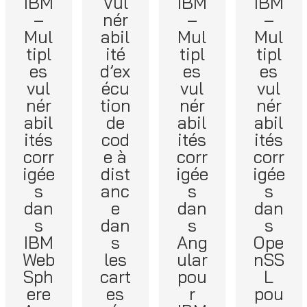
IBM
Vul
IBM
IBM
–
nér
–
–
Mul
abil
Mul
Mul
tipl
ité
tipl
tipl
es
d’ex
es
es
vul
écu
vul
vul
nér
tion
nér
nér
abil
de
abil
abil
ités
cod
ités
ités
corr
e à
corr
corr
igée
dist
igée
igée
s
anc
s
s
dan
e
dan
dan
s
dan
s
s
IBM
s
Ang
Ope
Web
les
ular
nSS
Sph
cart
pou
L
ere
es
r
pou