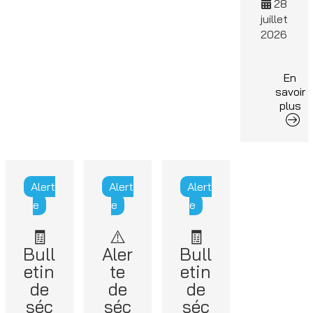
28
juillet
2026
En
savoir
plus
Alert
Alert
Alert
e
e
e
🧾
⚠️
🧾
Bull
Aler
Bull
etin
te
etin
de
de
de
séc
séc
séc