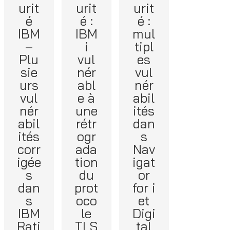
urit
urit
urit
é
é :
é :
IBM
IBM
mul
–
i
tipl
Plu
vul
es
sie
nér
vul
urs
abl
nér
vul
e à
abil
nér
une
ités
abil
rétr
dan
ités
ogr
s
corr
ada
Nav
igée
tion
igat
s
du
or
dan
prot
for i
s
oco
et
IBM
le
Digi
Rati
TLS
tal