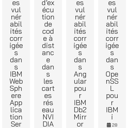
es
d’ex
es
es
vul
écu
vul
vul
nér
tion
nér
nér
abil
de
abil
abil
ités
cod
ités
ités
corr
e à
corr
corr
igée
dist
igée
igée
s
anc
s
s
dan
e
dan
dan
s
dan
s
s
IBM
s
Ang
Ope
Web
les
ular
nSS
Sph
cart
pou
L
ere
es
r
pou
App
rés
IBM
r
lica
eau
Db2
IBM
tion
NVI
Mirr
i
Ser
DIA
or
28