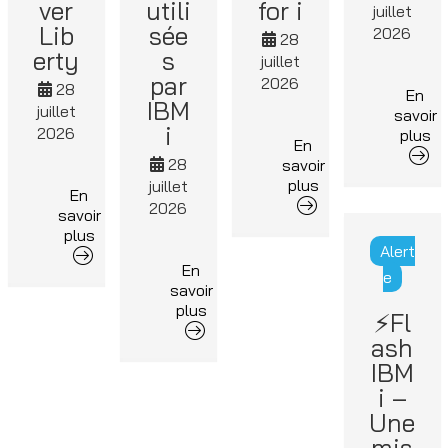
ver
utili
for i
juillet
Lib
sée
2026
28
erty
s
juillet
par
2026
28
En
IBM
juillet
savoir
i
2026
plus
En
28
savoir
plus
juillet
En
2026
savoir
plus
Alert
En
e
savoir
plus
⚡Fl
ash
IBM
i –
Une
mis