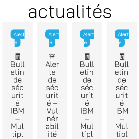
actualités
Alert
Alert
Alert
Alert
e
e
e
e
🧾
🚨
🧾
🧾
Bull
Aler
Bull
Bull
etin
te
etin
etin
de
de
de
de
séc
séc
séc
séc
urit
urit
urit
urit
é
é –
é
é
IBM
Vul
IBM
IBM
–
nér
–
–
Mul
abil
Mul
Mul
tipl
ité
tipl
tipl