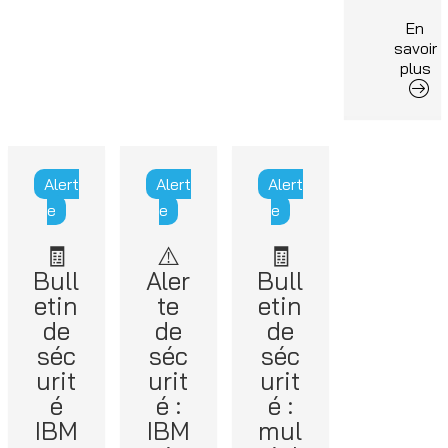
En
savoir
plus
Alert
Alert
Alert
e
e
e
🧾
⚠️
🧾
Bull
Aler
Bull
etin
te
etin
de
de
de
séc
séc
séc
urit
urit
urit
é
é :
é :
IBM
IBM
mul