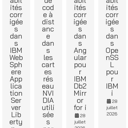
abil
de
abil
abil
ités
cod
ités
ités
corr
e à
corr
corr
igée
dist
igée
igée
s
anc
s
s
dan
e
dan
dan
s
dan
s
s
IBM
s
Ang
Ope
Web
les
ular
nSS
Sph
cart
pou
L
ere
es
r
pou
App
rés
IBM
r
lica
eau
Db2
IBM
tion
NVI
Mirr
i
Ser
DIA
or
28
ver
utili
for i
juillet
Lib
sée
2026
28
erty
s
juillet