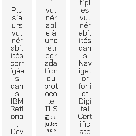
–
i
tipl
Plu
vul
es
sie
nér
vul
urs
abl
nér
vul
e à
abil
nér
une
ités
abil
rétr
dan
ités
ogr
s
corr
ada
Nav
igée
tion
igat
s
du
or
dan
prot
for i
s
oco
et
IBM
le
Digi
Rati
TLS
tal
ona
Cert
06
l
ific
juillet
Dev
ate
2026