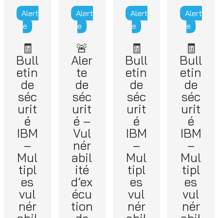
Alert
Alert
Alert
Alert
e
e
e
e
🧾
🚨
🧾
🧾
Bull
Aler
Bull
Bull
etin
te
etin
etin
de
de
de
de
séc
séc
séc
séc
urit
urit
urit
urit
é
é –
é
é
IBM
Vul
IBM
IBM
–
nér
–
–
Mul
abil
Mul
Mul
tipl
ité
tipl
tipl
es
d’ex
es
es
vul
écu
vul
vul
nér
tion
nér
nér