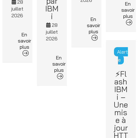
par
2026
28
En
IBM
juillet
savoir
i
2026
plus
En
28
savoir
plus
juillet
En
2026
savoir
plus
Alert
En
e
savoir
plus
⚡Fl
ash
IBM
i –
Une
mis
e à
jour
HTT