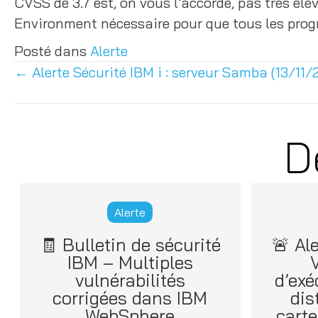
CVSS de 3.7 est, on vous l’accorde, pas très é
Environment nécessaire pour que tous les pro
Posté dans
Alerte
← Alerte Sécurité IBM i : serveur Samba (13/11/
Posts
navigation
D
Alerte
🧾 Bulletin de sécurité
🚨 Al
IBM – Multiples
V
vulnérabilités
d’exé
corrigées dans IBM
dis
WebSphere
cart