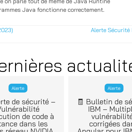
levé on parle tout de même de Java Runtine
grammes Java fonctionne correctement.
2023)
Alerte Sécurité 
ernières actualit
Alerte
Alerte
erte de sécurité –
🧾 Bulletin de sé
ulnérabilité
IBM – Multip
cution de code à
vulnérabilit
tance dans les
corrigées da
es réseau NVIDIA
Angular pour I