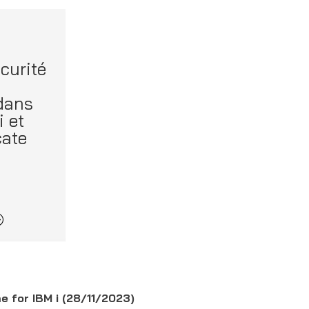
curité
 dans
i et
cate
6
e for IBM i (28/11/2023)