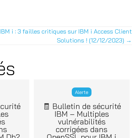
IBM i : 3 failles critiques sur IBM i Access Client
Solutions ! (12/12/2023) →
és
Alerte
curité
🧾 Bulletin de sécurité
les
IBM – Multiples
és
vulnérabilités
ns
corrigées dans
BM Db2
OpenSSL pour IBM i