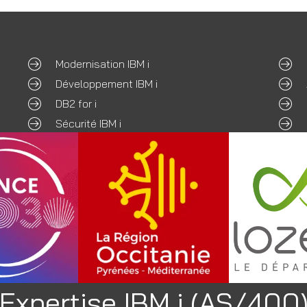
Modernisation IBM i
Développement IBM i
DB2 for i
Sécurité IBM i
Expertise IBM i (AS/400