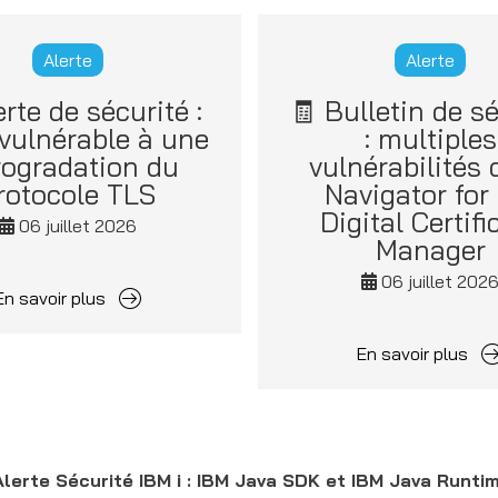
Alerte
Alerte
erte de sécurité :
🧾 Bulletin de sé
 vulnérable à une
: multiples
rogradation du
vulnérabilités
rotocole TLS
Navigator for 
Digital Certifi
06 juillet 2026
Manager
06 juillet 202
En savoir plus
En savoir plus
Alerte Sécurité IBM i : IBM Java SDK et IBM Java Runtim