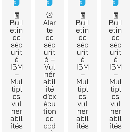
e
e
e
e
🧾
🚨
🧾
🧾
Bull
Aler
Bull
Bull
etin
te
etin
etin
de
de
de
de
séc
séc
séc
séc
urit
urit
urit
urit
é
é –
é
é
IBM
Vul
IBM
IBM
–
nér
–
–
Mul
abil
Mul
Mul
tipl
ité
tipl
tipl
es
d’ex
es
es
vul
écu
vul
vul
nér
tion
nér
nér
abil
de
abil
abil
ités
cod
ités
ités