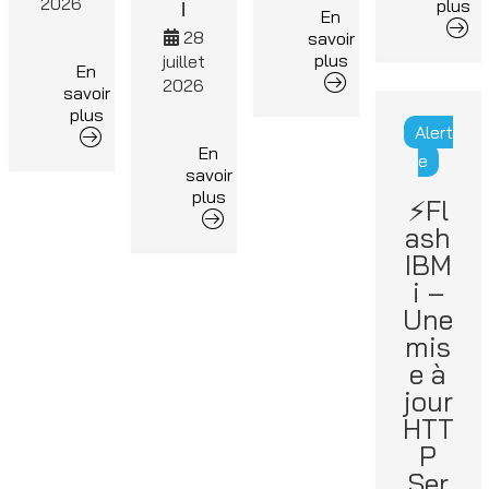
i
2026
plus
En
28
savoir
plus
juillet
En
2026
savoir
plus
Alert
En
e
savoir
plus
⚡Fl
ash
IBM
i –
Une
mis
e à
jour
HTT
P
Ser