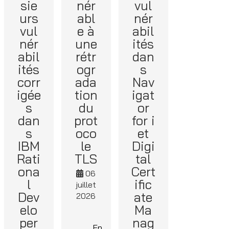
sie
nér
vul
urs
abl
nér
vul
e à
abil
nér
une
ités
abil
rétr
dan
ités
ogr
s
corr
ada
Nav
igée
tion
igat
s
du
or
dan
prot
for i
s
oco
et
IBM
le
Digi
Rati
TLS
tal
ona
Cert
06
l
ific
juillet
Dev
ate
2026
elo
Ma
per
nag
En