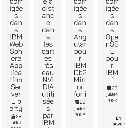
corr
e à
corr
corr
igée
dist
igée
igée
s
anc
s
s
dan
e
dan
dan
s
dan
s
s
IBM
s
Ang
Ope
Web
les
ular
nSS
Sph
cart
pou
L
ere
es
r
pou
App
rés
IBM
r
lica
eau
Db2
IBM
tion
NVI
Mirr
i
Ser
DIA
or
28
ver
utili
for i
juillet
Lib
sée
2026
28
erty
s
juillet
par
2026
28
En
IBM
juillet
savoir