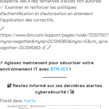
suspecte liée à des tentatives d’accès non autorisé.
✅ Examiner et renforcer les politiques
d’authentification et d’autorisation en attendant
l’application des correctifs.
🔗
https://www.ibm.com/support/pages/node/7232750?
myns=swgother&mynp=OCSWG60&mync=E&cm_sp=s
wgother–OCSWG60–E
🔗
⚡ Agissez maintenant pour sécuriser votre
environnement IT avec
STR-iCT
!
🔐 Restez informé sur les dernières alertes
cybersécurité ! 🚀
Posté dans
Alerte