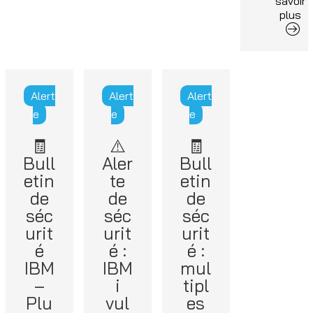
savoir
plus
Alert
Alert
Alert
e
e
e
🧾
⚠️
🧾
Bull
Aler
Bull
etin
te
etin
de
de
de
séc
séc
séc
urit
urit
urit
é
é :
é :
IBM
IBM
mul
–
i
tipl
Plu
vul
es