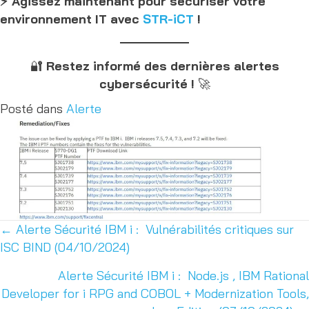
⚡ Agissez maintenant pour sécuriser votre
environnement IT avec
STR-iCT
!
🔐
Restez informé des dernières alertes
cybersécurité !
🚀
Posté dans
Alerte
← Alerte Sécurité IBM i : Vulnérabilités critiques sur
Posts
ISC BIND (04/10/2024)
navigation
Alerte Sécurité IBM i : Node.js , IBM Rational
Developer for i RPG and COBOL + Modernization Tools,