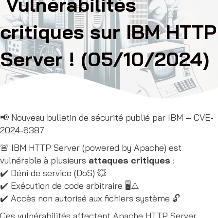
Vulnérabilités
critiques sur IBM HTTP
Server ! (05/10/2024)
📢 Nouveau bulletin de sécurité publié par IBM – CVE-
2024-6387
🚨 IBM HTTP Server (powered by Apache) est
vulnérable à plusieurs
attaques critiques
:
✔️ Déni de service (DoS) 💥
✔️ Exécution de code arbitraire 🖥️⚠️
✔️ Accès non autorisé aux fichiers système 🔓
Ces vulnérabilités affectent Apache HTTP Server,