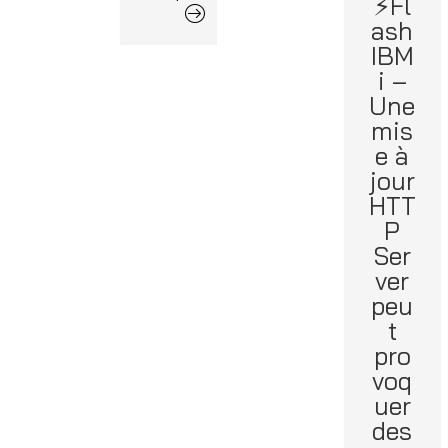
⚡Fl
ash
IBM
i –
Une
mis
e à
jour
HTT
P
Ser
ver
peu
t
pro
voq
uer
des