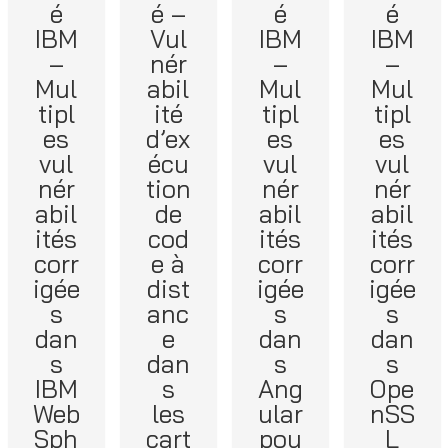
é
é –
é
é
IBM
Vul
IBM
IBM
–
nér
–
–
Mul
abil
Mul
Mul
tipl
ité
tipl
tipl
es
d’ex
es
es
vul
écu
vul
vul
nér
tion
nér
nér
abil
de
abil
abil
ités
cod
ités
ités
corr
e à
corr
corr
igée
dist
igée
igée
s
anc
s
s
dan
e
dan
dan
s
dan
s
s
IBM
s
Ang
Ope
Web
les
ular
nSS
Sph
cart
pou
L