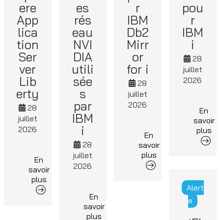
ere
es
r
pou
App
rés
IBM
r
lica
eau
Db2
IBM
tion
NVI
Mirr
i
Ser
DIA
or
28
ver
utili
for i
juillet
Lib
sée
2026
28
erty
s
juillet
par
2026
28
En
IBM
juillet
savoir
i
2026
plus
En
28
savoir
plus
juillet
En
2026
savoir
plus
Alert
En
e
savoir
plus