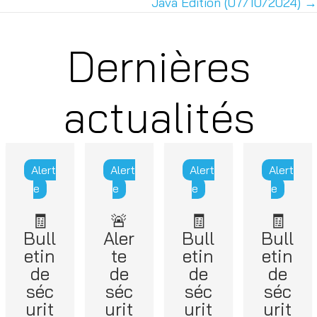
Java Edition (07/10/2024) →
Dernières
actualités
Alert
Alert
Alert
Alert
e
e
e
e
🧾
🚨
🧾
🧾
Bull
Aler
Bull
Bull
etin
te
etin
etin
de
de
de
de
séc
séc
séc
séc
urit
urit
urit
urit