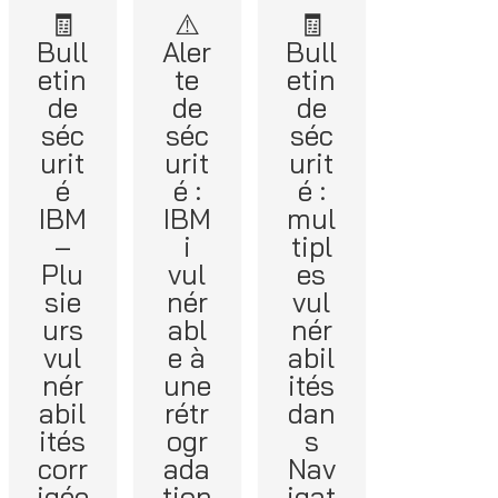
🧾
⚠️
🧾
Bull
Aler
Bull
etin
te
etin
de
de
de
séc
séc
séc
urit
urit
urit
é
é :
é :
IBM
IBM
mul
–
i
tipl
Plu
vul
es
sie
nér
vul
urs
abl
nér
vul
e à
abil
nér
une
ités
abil
rétr
dan
ités
ogr
s
corr
ada
Nav
igée
tion
igat