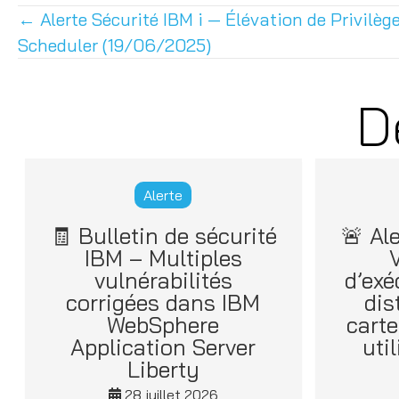
← Alerte Sécurité IBM i — Élévation de Privilè
Posts
Scheduler (19/06/2025)
navigation
D
Alerte
🧾 Bulletin de sécurité
🚨 Al
IBM – Multiples
V
vulnérabilités
d’exé
corrigées dans IBM
dis
WebSphere
cart
Application Server
uti
Liberty
28 juillet 2026