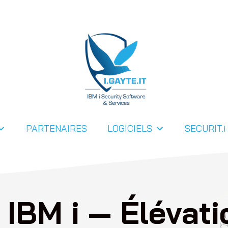
PARTENAIRES
LOGICIELS
SECURIT.i
 IBM i — Élévati