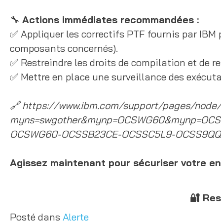
🔧
Actions immédiates recommandées :
✅ Appliquer les correctifs PTF fournis par IBM po
composants concernés).
✅ Restreindre les droits de compilation et de r
✅ Mettre en place une surveillance des exécutab
🔗 https://www.ibm.com/support/pages/node
myns=swgother&mynp=OCSWG60&mynp=OC
OCSWG60-OCSSB23CE-OCSSC5L9-OCSS9QQ
Agissez maintenant pour sécuriser votre e
🔐 Res
Posté dans
Alerte