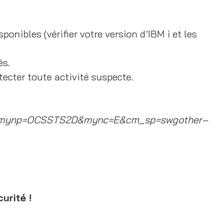
onibles (vérifier votre version d’IBM i et les
és.
ecter toute activité suspecte.
ynp=OCSSTS2D&mync=E&cm_sp=swgother–
urité !