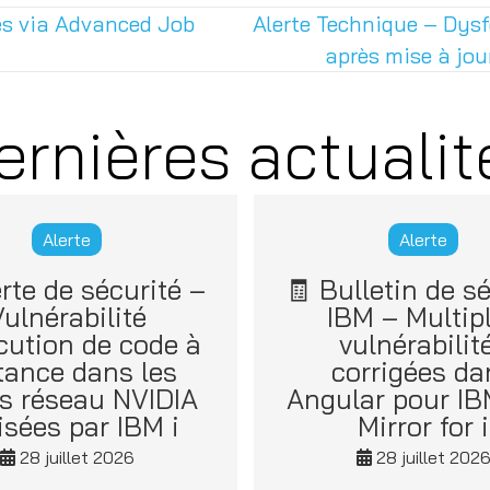
ges via Advanced Job
Alerte Technique – Dys
après mise à jo
ernières actualit
Alerte
Alerte
erte de sécurité –
🧾 Bulletin de sé
ulnérabilité
IBM – Multip
cution de code à
vulnérabilit
tance dans les
corrigées da
es réseau NVIDIA
Angular pour I
lisées par IBM i
Mirror for i
28 juillet 2026
28 juillet 202