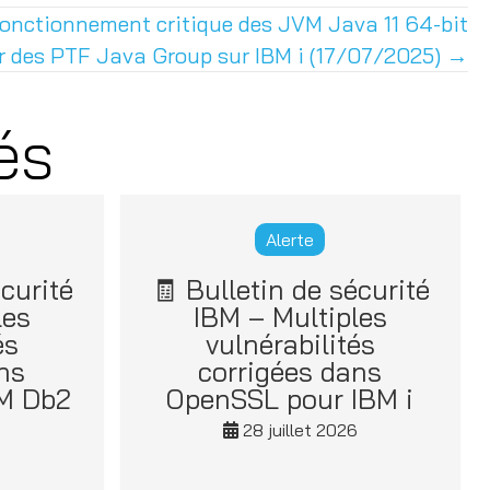
fonctionnement critique des JVM Java 11 64-bit
ur des PTF Java Group sur IBM i (17/07/2025) →
és
Alerte
curité
🧾 Bulletin de sécurité
les
IBM – Multiples
és
vulnérabilités
ns
corrigées dans
BM Db2
OpenSSL pour IBM i
28 juillet 2026
6