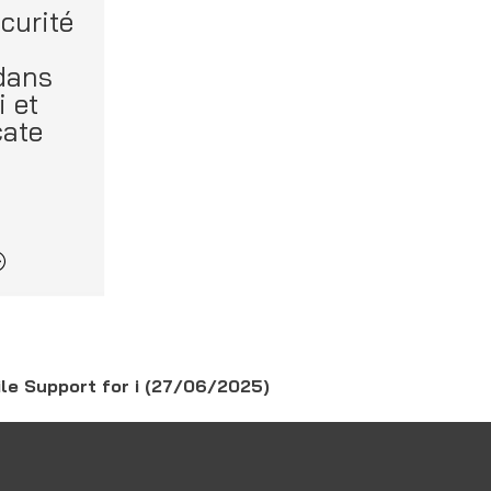
curité
 dans
i et
cate
6
mile Support for i (27/06/2025)