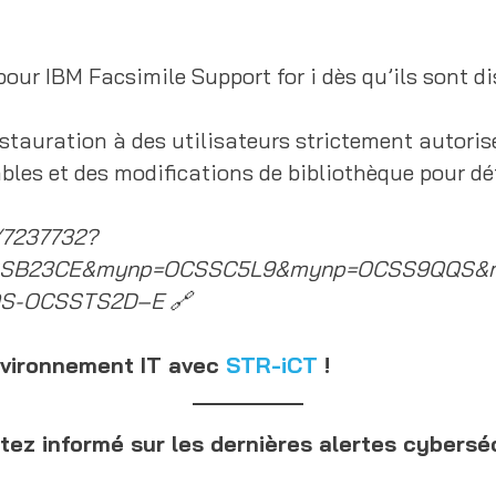
ur IBM Facsimile Support for i dès qu’ils sont disp
estauration à des utilisateurs strictement autoris
les et des modifications de bibliothèque pour dét
/7237732?
SSB23CE&mynp=OCSSC5L9&mynp=OCSS9QQS&m
S-OCSSTS2D–E 🔗
nvironnement IT avec
STR-iCT
!
tez informé sur les dernières alertes cyberséc