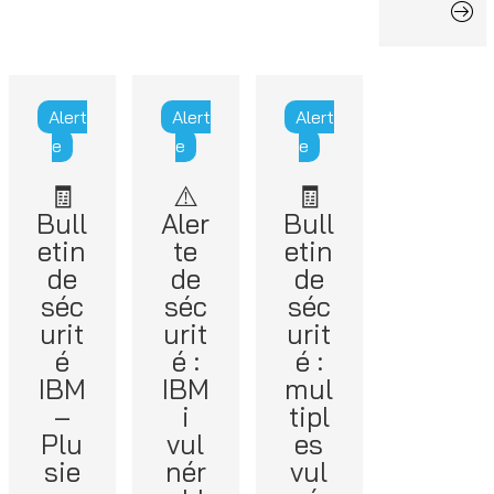
Alert
Alert
Alert
e
e
e
🧾
⚠️
🧾
Bull
Aler
Bull
etin
te
etin
de
de
de
séc
séc
séc
urit
urit
urit
é
é :
é :
IBM
IBM
mul
–
i
tipl
Plu
vul
es
sie
nér
vul