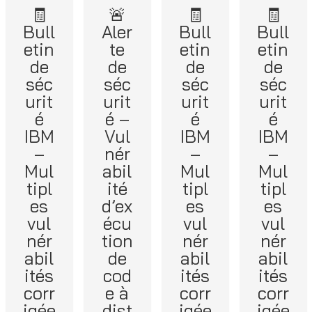
🧾
🚨
🧾
🧾
Bull
Aler
Bull
Bull
etin
te
etin
etin
de
de
de
de
séc
séc
séc
séc
urit
urit
urit
urit
é
é –
é
é
IBM
Vul
IBM
IBM
–
nér
–
–
Mul
abil
Mul
Mul
tipl
ité
tipl
tipl
es
d’ex
es
es
vul
écu
vul
vul
nér
tion
nér
nér
abil
de
abil
abil
ités
cod
ités
ités
corr
e à
corr
corr
igée
dist
igée
igée