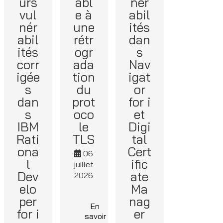
urs
abl
nér
vul
e à
abil
nér
une
ités
abil
rétr
dan
ités
ogr
s
corr
ada
Nav
igée
tion
igat
s
du
or
dan
prot
for i
s
oco
et
IBM
le
Digi
Rati
TLS
tal
ona
Cert
06
l
ific
juillet
Dev
ate
2026
elo
Ma
per
nag
En
for i
er
savoir