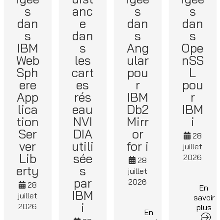
s
anc
s
s
dan
e
dan
dan
s
dan
s
s
IBM
s
Ang
Ope
Web
les
ular
nSS
Sph
cart
pou
L
ere
es
r
pou
App
rés
IBM
r
lica
eau
Db2
IBM
tion
NVI
Mirr
i
Ser
DIA
or
28
ver
utili
for i
juillet
Lib
sée
2026
28
erty
s
juillet
par
2026
28
En
IBM
juillet
savoir
i
2026
plus
En