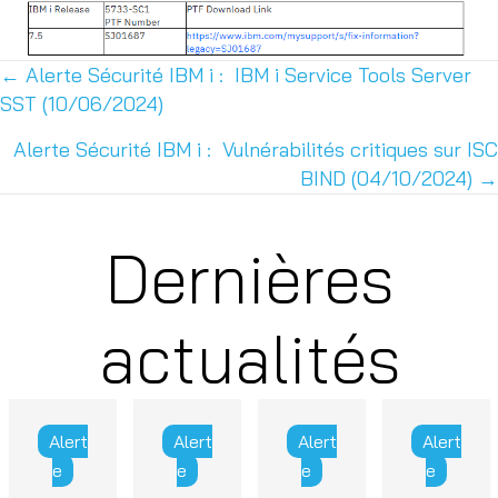
← Alerte Sécurité IBM i : IBM i Service Tools Server
Posts
SST (10/06/2024)
navigation
Alerte Sécurité IBM i : Vulnérabilités critiques sur ISC
BIND (04/10/2024) →
Dernières
actualités
Alert
Alert
Alert
Alert
e
e
e
e